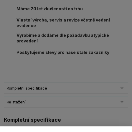
Máme 20 let zkušeností na trhu
Vlastní výroba, servis a revize včetně vedení
evidence
Vyrobíme a dodáme dle požadavku atypické
provedení
Poskytujeme slevy pro naše stálé zákazníky
Kompletní specifikace
Ke stažení
Kompletní specifikace
Vysokopevnostní třmen SHGS05-SHGS55 s nosností dle výběru