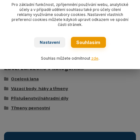
500-55000 kg pozink. Rozměry třmenu v sekci "Ke stažení".
Pro základní funkčnost, zpříjemnění používání webu, analytické
účely a v případě udělení souhlasu také pro účely cílení
reklamy využíváme soubory cookies. Nastavení vlastních
preferencí cookies můžete kdykoli upravit odkazem ve spodní
části stránek.
Ke stažení
Souhlasím
Nastavení
Technická specifikace
Souhlas můžete odmítnout
zde
.
Zboží zařazeno v kategoriích
Ocelová lana
Vázací body, háky a třmeny
Příslušenství/náhradní díly
Třmeny pevnostní