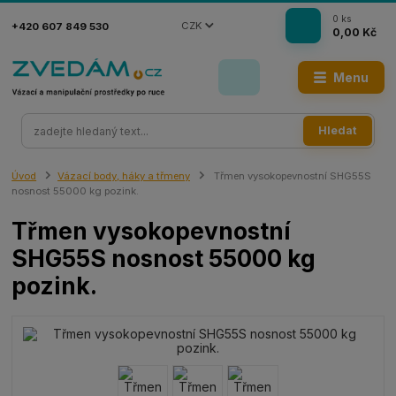
0
ks
CZK
+420 607 849 530
0,00 Kč
Menu
Hledat
Úvod
Vázací body, háky a třmeny
Třmen vysokopevnostní SHG55S
nosnost 55000 kg pozink.
Třmen vysokopevnostní
SHG55S nosnost 55000 kg
pozink.