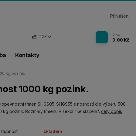
Přihlášení
0
ks
CZK
0,00 Kč
tba
Kontakty
0 kg pozink.
ost 1000 kg pozink.
kopevnostní třmen SHGS05-SHGS55 s nosností dle výběru 500-
 kg pozink. Rozměry třmenu v sekci "Ke stažení".
celý popis
stupnost
skladem