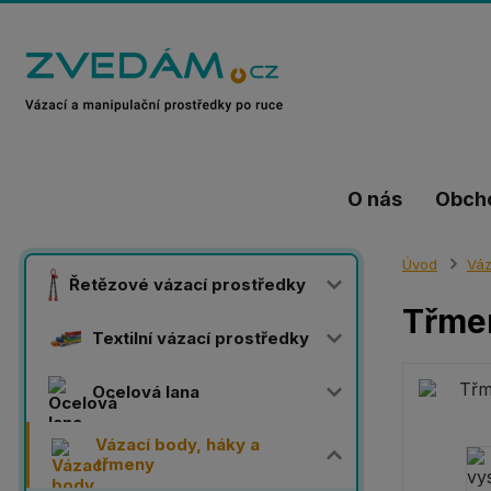
O nás
Obch
Úvod
Váz
Řetězové vázací prostředky
Třmen
Textilní vázací prostředky
Ocelová lana
Vázací body, háky a
třmeny