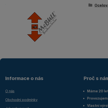
Ocelov
Informace o nás
Proč s ná
O nás
Máme 20 let
Provozujem
Obchodní podmínky
Vlastní výr