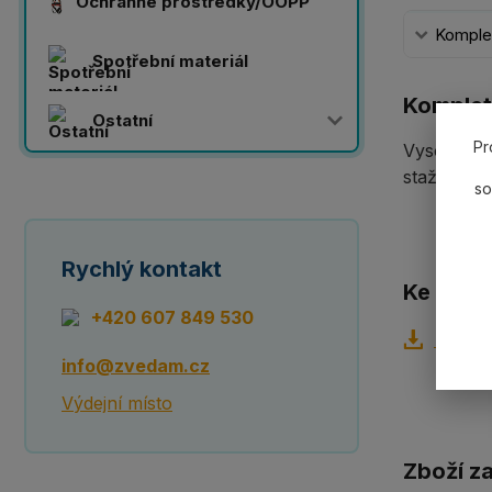
Ochranné prostředky/OOPP
Komplet
Spotřební materiál
Komplet
Ostatní
Pr
Vysokopev
stažení".
so
Rychlý kontakt
Ke staže
+420 607 849 530
Techni
info@zvedam.cz
Výdejní místo
Zboží z