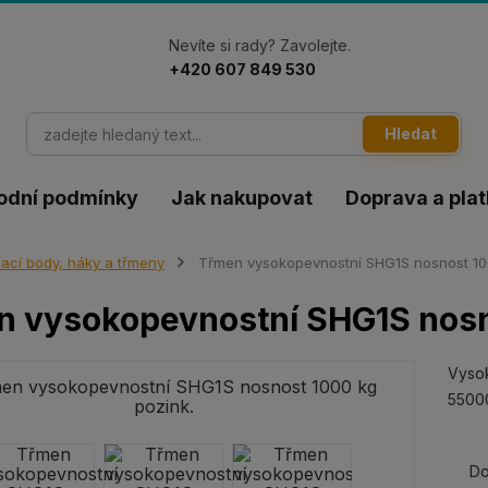
Nevíte si rady? Zavolejte.
+420 607 849 530
Hledat
odní podmínky
Jak nakupovat
Doprava a pla
ací body, háky a třmeny
Třmen vysokopevnostní SHG1S nosnost 100
 vysokopevnostní SHG1S nosn
Vyso
55000
Do