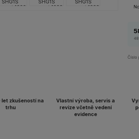
No
5
48
Číslo
let zkušeností na
Vlastní výroba, servis a
Vy
trhu
revize včetně vedení
p
evidence