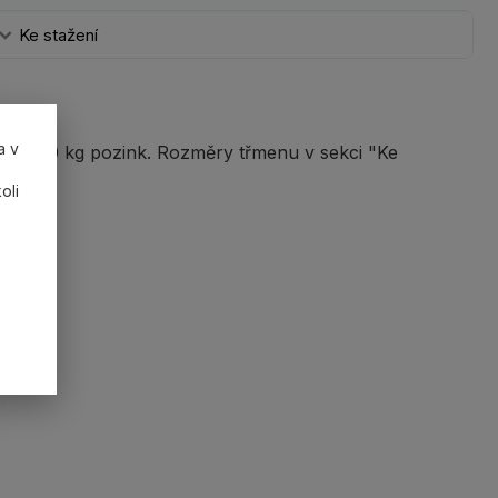
Ke stažení
a v
55000 kg pozink. Rozměry třmenu v sekci "Ke
oli