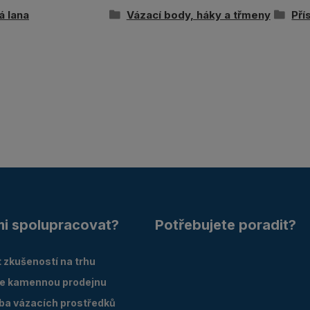
á lana
Vázací body, háky a třmeny
Pří
mi spolupracovat?
Potřebujete poradit?
 zkušeností na trhu
e kamennou prodejnu
oba vázacích prostředků