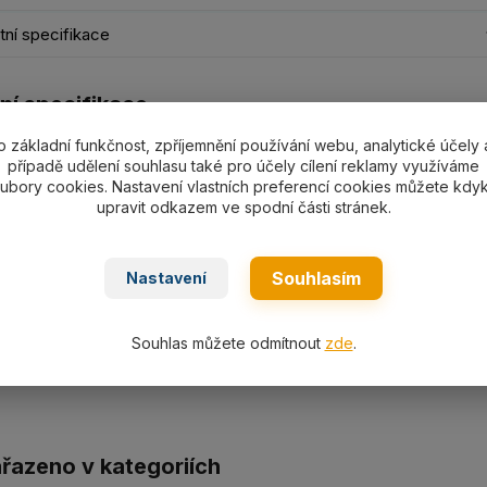
ní specifikace
ní specifikace
o základní funkčnost, zpříjemnění používání webu, analytické účely 
nostní třmen SHGS05-SHGS55 s nosností dle výběru 500-
případě udělení souhlasu také pro účely cílení reklamy využíváme
ubory cookies. Nastavení vlastních preferencí cookies můžete kdyk
upravit odkazem ve spodní části stránek.
Souhlasím
Nastavení
ní
cká specifikace
Souhlas můžete odmítnout
zde
.
ařazeno v kategoriích