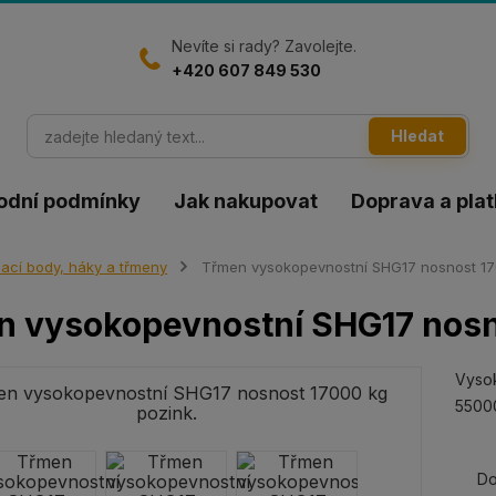
Nevíte si rady? Zavolejte.
+420 607 849 530
Hledat
odní podmínky
Jak nakupovat
Doprava a pla
ací body, háky a třmeny
Třmen vysokopevnostní SHG17 nosnost 170
 vysokopevnostní SHG17 nosn
Vyso
55000
Do