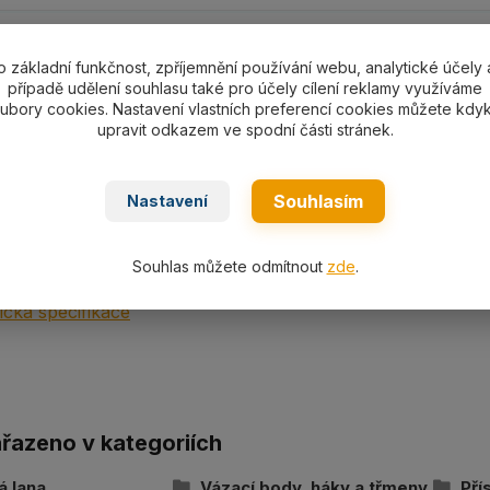
ní specifikace
o základní funkčnost, zpříjemnění používání webu, analytické účely 
případě udělení souhlasu také pro účely cílení reklamy využíváme
ní specifikace
ubory cookies. Nastavení vlastních preferencí cookies můžete kdyk
upravit odkazem ve spodní části stránek.
nostní třmen SHG033-SHG55 s nosností dle výběru 330-55
Souhlasím
Nastavení
ní
Souhlas můžete odmítnout
zde
.
cká specifikace
ařazeno v kategoriích
á lana
Vázací body, háky a třmeny
Pří