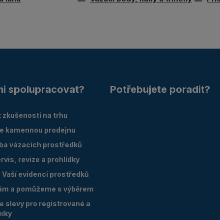
mi spolupracovat?
Potřebujete poradit?
 zkušeností na trhu
e kamennou prodejnu
oba vázacích prostředků
vis, revize a prohlídky
Vaší evidenci prostředků
ám a pomůžeme s výběrem
 slevy pro registrované a
níky