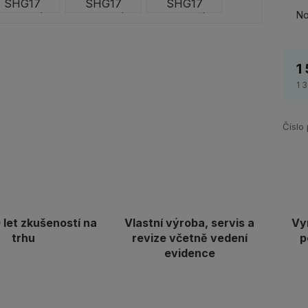
No
1
1 
Číslo
let zkušeností na
Vlastní výroba, servis a
Vy
trhu
revize včetně vedení
p
evidence