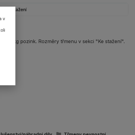
Ke stažení
a v
oli
000 kg pozink. Rozměry třmenu v sekci "Ke stažení".
slušenství/náhradní díly
Třmeny pevnostní