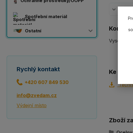
Ochranné prostředky/OOPP
Komplet
Spotřební materiál
Pr
Komplet
so
Ostatní
Vysokopev
Rychlý kontakt
Ke staže
+420 607 849 530
Techni
info@zvedam.cz
Výdejní místo
Zboží z
Ocelov