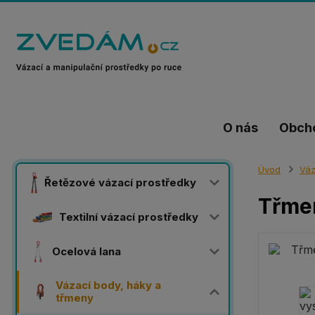
O nás
Obch
Úvod
Váz
Řetězové vázací prostředky
Třmen
Textilní vázací prostředky
Ocelová lana
Vázací body, háky a
třmeny