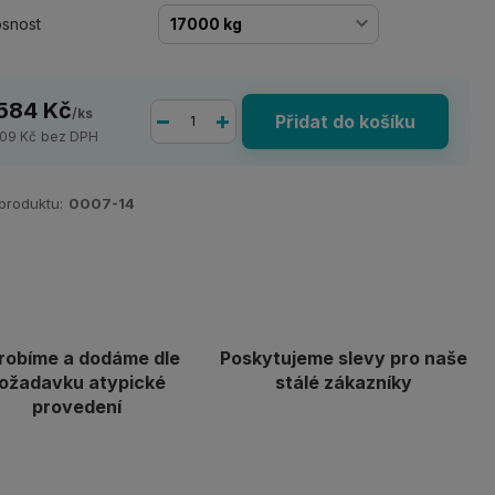
snost
 584 Kč
/
ks
Přidat do košíku
309 Kč
bez DPH
 produktu:
0007-14
robíme a dodáme dle
Poskytujeme slevy pro naše
ožadavku atypické
stálé zákazníky
provedení