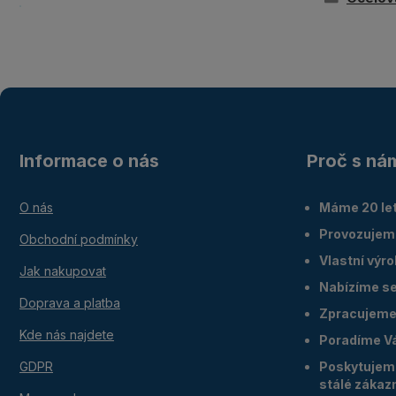
Informace o nás
Proč s ná
O nás
Máme 20 let
Provozujem
Obchodní podmínky
Vlastní výr
Jak nakupovat
Nabízíme ser
Doprava a platba
Zpracujeme 
Kde nás najdete
Poradíme V
GDPR
Poskytujeme
stálé zákaz