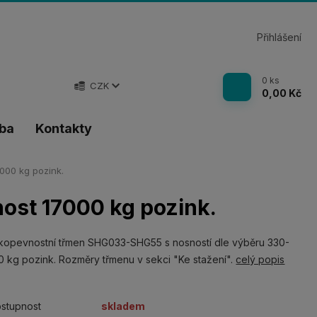
Přihlášení
0
ks
CZK
0,00 Kč
tba
Kontakty
00 kg pozink.
ost 17000 kg pozink.
kopevnostní třmen SHG033-SHG55 s nosností dle výběru 330-
 kg pozink. Rozměry třmenu v sekci "Ke stažení".
celý popis
stupnost
skladem