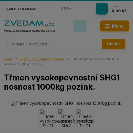
0
ks
CZK
+420 607 849 530
0,00 Kč
Menu
Hledat
Úvod
Vázací body, háky a třmeny
Třmen vysokopevnostní SHG1
nosnost 1000kg pozink.
Třmen vysokopevnostní SHG1
nosnost 1000kg pozink.