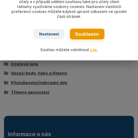
účely a v případě udělení souhlasu také pro účely cílení
reklamy využíváme soubory cookies. Nastavení vlastních
preferencí cookies můžete kdykoli upravit odkazem ve spodní
části stránek.
Ke stažení
Technická specifikace
Souhlasím
Nastavení
Souhlas můžete odmítnout
zde
.
Zboží zařazeno v kategoriích
Ocelová lana
Vázací body, háky a třmeny
Příslušenství/náhradní díly
Třmeny pevnostní
Informace o nás