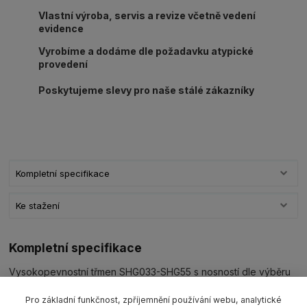
Vlastní výroba, servis a revize včetně vedení
evidence
Vyrobíme a dodáme dle požadavku atypické
provedení
Poskytujeme slevy pro naše stálé zákazníky
Kompletní specifikace
Ke stažení
Kompletní specifikace
Vysokopevnostní třmen SHG033-SHG55 s nosností dle výběru
330-55000 kg pozink. Rozměry třmenu v sekci "Ke stažení".
Pro základní funkčnost, zpříjemnění používání webu, analytické