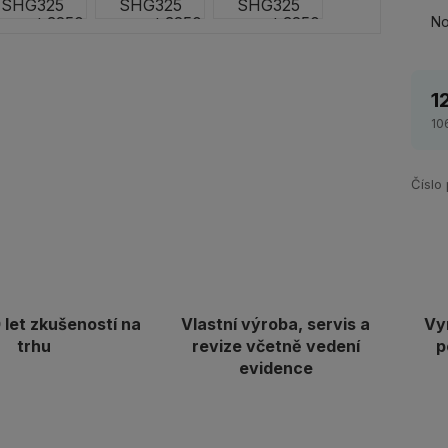
No
1
10
Číslo
let zkušeností na
Vlastní výroba, servis a
Vy
trhu
revize včetně vedení
p
evidence