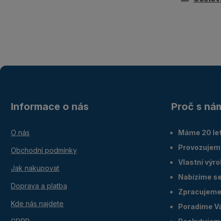
Informace o nás
Proč s ná
O nás
Máme 20 let
Provozujem
Obchodní podmínky
Vlastní výr
Jak nakupovat
Nabízíme ser
Doprava a platba
Zpracujeme 
Kde nás najdete
Poradíme V