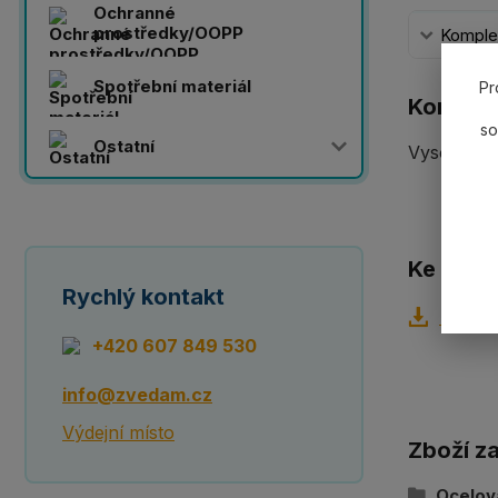
Ochranné
prostředky/OOPP
Komplet
Spotřební materiál
Pr
Komplet
so
Ostatní
Vysokopev
Ke staže
Rychlý kontakt
Techni
+420 607 849 530
info@zvedam.cz
Výdejní místo
Zboží z
Ocelov