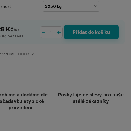
snost
28 Kč
/
ks
Přidat do košíku
6 Kč
bez DPH
 produktu:
0007-7
robíme a dodáme dle
Poskytujeme slevy pro naše
ožadavku atypické
stálé zákazníky
provedení