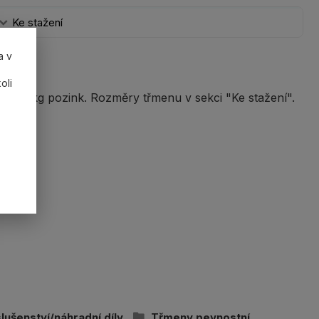
Ke stažení
a v
oli
000 kg pozink. Rozměry třmenu v sekci "Ke stažení".
slušenství/náhradní díly
Třmeny pevnostní