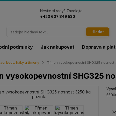
Nevíte si rady? Zavolejte.
+420 607 849 530
Hledat
odní podmínky
Jak nakupovat
Doprava a pla
ací body, háky a třmeny
Třmen vysokopevnostní SHG325 nosnost 3
n vysokopevnostní SHG325 nos
Vyso
55000
Do