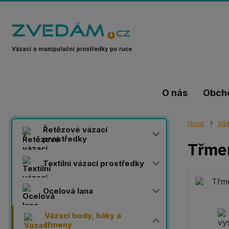
O nás
Obch
Úvod
Váz
Řetězové vázací
prostředky
Třme
Textilní vázací prostředky
Ocelová lana
Vázací body, háky a
třmeny