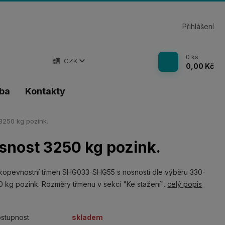
Přihlášení
0
ks
CZK
0,00 Kč
tba
Kontakty
250 kg pozink.
nost 3250 kg pozink.
kopevnostní třmen SHG033-SHG55 s nosností dle výběru 330-
 kg pozink. Rozměry třmenu v sekci "Ke stažení".
celý popis
stupnost
skladem