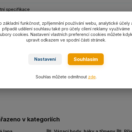
ní specifikace
o základní funkčnost, zpříjemnění používání webu, analytické účely 
ní specifikace
případě udělení souhlasu také pro účely cílení reklamy využíváme
ubory cookies. Nastavení vlastních preferencí cookies můžete kdyk
nostní třmen SHG033-SHG55 s nosností dle výběru 330-55
upravit odkazem ve spodní části stránek.
Souhlasím
Nastavení
ní
Souhlas můžete odmítnout
zde
.
cká specifikace
ařazeno v kategoriích
á lana
Vázací body, háky a třmeny
Pří