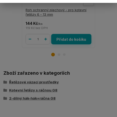
Roh ochranný plechový - pro kotevní
ANTI - skl
řetězy 6 - 13 mm
mm tloušť
144 Kč
705 Kč
/
ks
/
ks
119 Kč
bez DPH
583 Kč
bez 
Přidat do košíku
Zboží zařazeno v kategoriích
Řetězové vázací prostředky
Kotevní řetězy s ráčnou G8
2-dílný hák-hák+ráčna G8