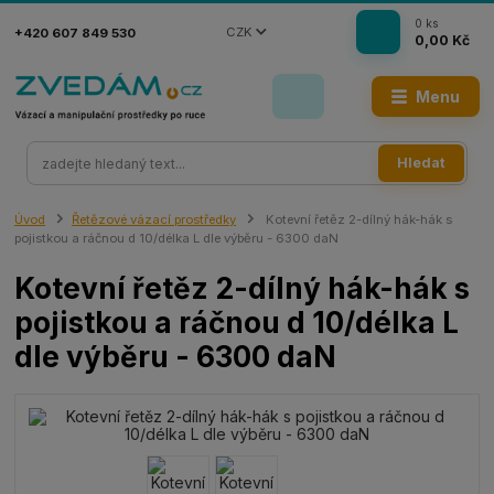
0
ks
CZK
+420 607 849 530
0,00 Kč
Menu
Hledat
Úvod
Řetězové vázací prostředky
Kotevní řetěz 2-dílný hák-hák s
pojistkou a ráčnou d 10/délka L dle výběru - 6300 daN
Kotevní řetěz 2-dílný hák-hák s
pojistkou a ráčnou d 10/délka L
dle výběru - 6300 daN