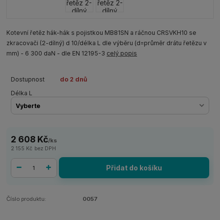
Kotevní řetěz hák-hák s pojistkou MB81SN a ráčnou CRSVKH10 se
zkracovači (2-dílný) d 10/délka L dle výběru (d=průměr drátu řetězu v
mm) - 6 300 daN - dle EN 12195-3
celý popis
Dostupnost
do 2 dnů
Délka L
2 608 Kč
/
ks
2 155 Kč
bez DPH
Přidat do košíku
Číslo produktu:
0057