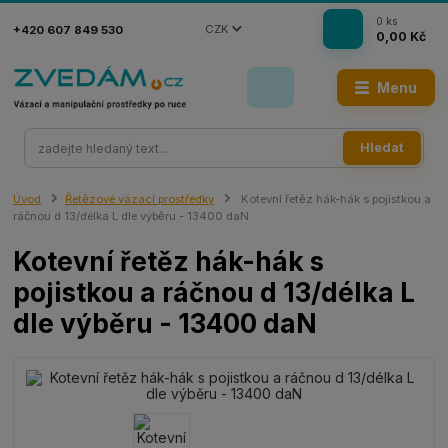
0
ks
CZK
+420 607 849 530
0,00 Kč
Menu
Hledat
Úvod
Řetězové vázací prostředky
Kotevní řetěz hák-hák s pojistkou a
ráčnou d 13/délka L dle výběru - 13400 daN
Kotevní řetěz hák-hák s
pojistkou a ráčnou d 13/délka L
dle výběru - 13400 daN