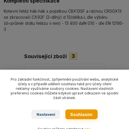
Kompletní specifikace
Kotevní řetěz hák-hák s pojistkou CBX13SF a ráčnou CRSGX13
se zkracovači CX92F (2-dílný) d 13/délka L dle výběru
(d=průměr drátu řetězu v mm) - 13 400 daN G10 - dle EN 12195-
3
Související zboží
3
Pro základní funkčnost, zpříjemnění používání webu, analytické
účely a v případě udělení souhlasu také pro účely cílení
reklamy využíváme soubory cookies. Nastavení vlastních
preferencí cookies můžete kdykoli upravit odkazem ve spodní
části stránek.
Souhlasím
Nastavení