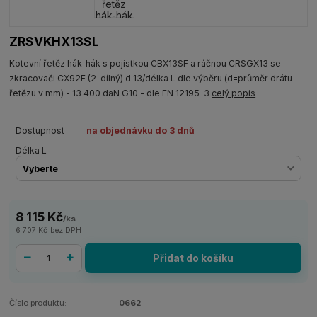
ZRSVKHX13SL
Kotevní řetěz hák-hák s pojistkou CBX13SF a ráčnou CRSGX13 se
zkracovači CX92F (2-dílný) d 13/délka L dle výběru (d=průměr drátu
řetězu v mm) - 13 400 daN G10 - dle EN 12195-3
celý popis
Dostupnost
na objednávku do 3 dnů
Délka L
8 115 Kč
/
ks
6 707 Kč
bez DPH
Přidat do košíku
Číslo produktu:
0662