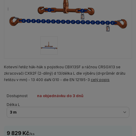
Kotevní řetěz hák-hák s pojistkou CBX13SF a ráčnou CRSGX13 se
zkracovači CX92F (2-dílný) d 13/délka L dle výběru (d=průměr drátu
řetězu v mm) - 13 400 daN G10 - dle EN 12195-3
celý popis
Dostupnost
na objednávku do 3 dnů
Délka L
9 829 Kč
/
ks