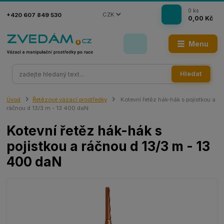
0
ks
CZK
+420 607 849 530
0,00 Kč
Menu
Hledat
Úvod
Řetězové vázací prostředky
Kotevní řetěz hák-hák s pojistkou a
ráčnou d 13/3 m - 13 400 daN
Kotevní řetěz hák-hák s
pojistkou a ráčnou d 13/3 m - 13
400 daN