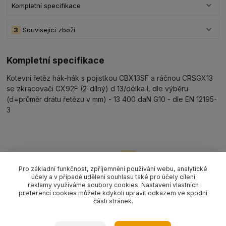
Kompletní specifikace
3
Související zboží
Kompletní specifikace
Kotevní řetěz hák-hák s pojistkou CBX13SF a ráčnou CRSGX13
se zkracovači CX92F (2-dílný) d 13/délka L dle výběru
(d=průměr drátu řetězu v mm) - 13 400 daN G10 - dle EN 12195-
3
Související zboží
3
Pro základní funkčnost, zpříjemnění používání webu, analytické
účely a v případě udělení souhlasu také pro účely cílení
reklamy využíváme soubory cookies. Nastavení vlastních
preferencí cookies můžete kdykoli upravit odkazem ve spodní
části stránek.