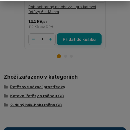
Roh ochranný plechový - pro kotevní
ANTI - skl
řetězy 6 - 13 mm
mm tloušť
144 Kč
705 Kč
/
ks
/
ks
119 Kč
bez DPH
583 Kč
bez 
Přidat do košíku
Zboží zařazeno v kategoriích
Řetězové vázací prostředky
Kotevní řetězy s ráčnou G8
2-dílný hák-hák+ráčna G8