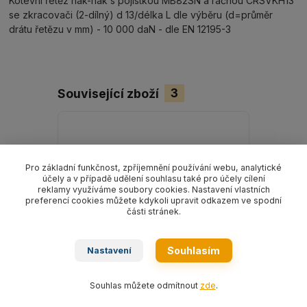
Kotevní řetěz hák-hák s pojistkou MB82SN a ráčnou CRSVKH13
se zkracovači (2-dílný) d 13/délka L dle výběru (d=průměr
drátu řetězu v mm) - 10 000 daN - dle EN 12195-3
Související zboží
3
Pro základní funkčnost, zpříjemnění používání webu, analytické
účely a v případě udělení souhlasu také pro účely cílení
reklamy využíváme soubory cookies. Nastavení vlastních
preferencí cookies můžete kdykoli upravit odkazem ve spodní
části stránek.
Souhlasím
Nastavení
Souhlas můžete odmítnout
zde
.