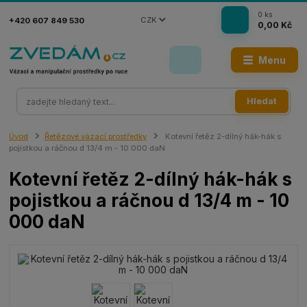
0
ks
CZK
+420 607 849 530
0,00 Kč
Menu
Hledat
Úvod
Řetězové vázací prostředky
Kotevní řetěz 2-dílný hák-hák s
pojistkou a ráčnou d 13/4 m - 10 000 daN
Kotevní řetěz 2-dílný hák-hák s
pojistkou a ráčnou d 13/4 m - 10
000 daN