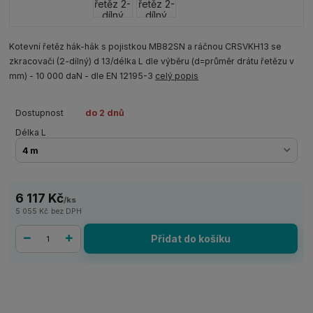
Kotevní řetěz hák-hák s pojistkou MB82SN a ráčnou CRSVKH13 se
zkracovači (2-dílný) d 13/délka L dle výběru (d=průměr drátu řetězu v
mm) - 10 000 daN - dle EN 12195-3
celý popis
Dostupnost
do 2 dnů
Délka L
6 117 Kč
/
ks
5 055 Kč
bez DPH
Přidat do košíku