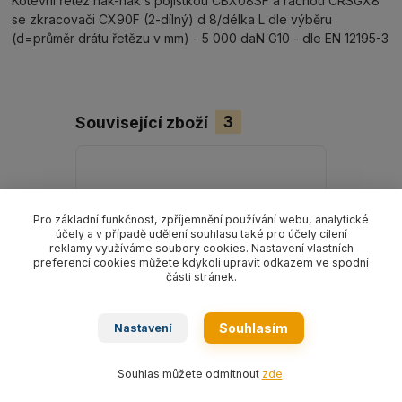
Kotevní řetěz hák-hák s pojistkou CBX08SF a ráčnou CRSGX8
se zkracovači CX90F (2-dílný) d 8/délka L dle výběru
(d=průměr drátu řetězu v mm) - 5 000 daN G10 - dle EN 12195-3
Související zboží
3
Pro základní funkčnost, zpříjemnění používání webu, analytické
účely a v případě udělení souhlasu také pro účely cílení
reklamy využíváme soubory cookies. Nastavení vlastních
preferencí cookies můžete kdykoli upravit odkazem ve spodní
části stránek.
Souhlasím
Nastavení
Souhlas můžete odmítnout
zde
.