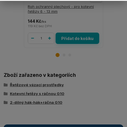
Roh ochranný plechový - pro kotevní
ANTI - skl
řetězy 6 - 13 mm
mm tloušť
144 Kč
705 Kč
/
ks
/
ks
119 Kč
bez DPH
583 Kč
bez 
Přidat do košíku
Zboží zařazeno v kategoriích
Řetězové vázací prostředky
Kotevní řetězy s ráčnou G10
2-dílný hák-hák+ráčna G10