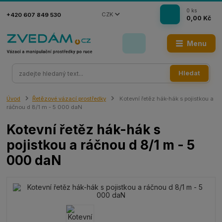
0
ks
CZK
+420 607 849 530
0,00 Kč
Menu
Hledat
Úvod
Řetězové vázací prostředky
Kotevní řetěz hák-hák s pojistkou a
ráčnou d 8/1 m - 5 000 daN
Kotevní řetěz hák-hák s
pojistkou a ráčnou d 8/1 m - 5
000 daN