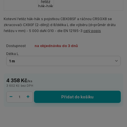
Kotevní řetěz hák-hák s pojistkou CBX08SF a ráčnou CRSGX8 se
zkracovači CX90F (2-dílný) d 8/délka L dle výběru (d=průměr drátu
řetězu v mm) - 5 000 daN G10 - dle EN 12195-3
celý popis
Dostupnost
na objednávku do 3 dnů
Délka L
4 358 Kč
/
ks
3 602 Kč
bez DPH
Přidat do košíku