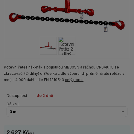
Kotevní řetěz hák-hák s pojistkou MB80SN a ráčnou CRSVKH8 se
zkracovači (2-dílný) d 8/délka L dle výběru (d=průměr drátu řetězu v
mm) - 4 000 daN - dle EN 12195-3
celý popis
Dostupnost
do 2 dnů
Délka L
2 627 Kč
/
ks