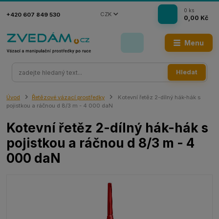
0
ks
CZK
+420 607 849 530
0,00 Kč
Menu
Hledat
Úvod
Řetězové vázací prostředky
Kotevní řetěz 2-dílný hák-hák s
pojistkou a ráčnou d 8/3 m - 4 000 daN
Kotevní řetěz 2-dílný hák-hák s
pojistkou a ráčnou d 8/3 m - 4
000 daN