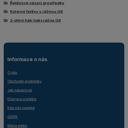
Řetězové vázací prostředky
Kotevní řetězy s ráčnou G8
2-dílný hák-hák+ráčna G8
Informace o nás
O nás
Obchodní podmínky
Jak nakupovat
Doprava a platba
Kde nás najdete
GDPR
Mapa webu