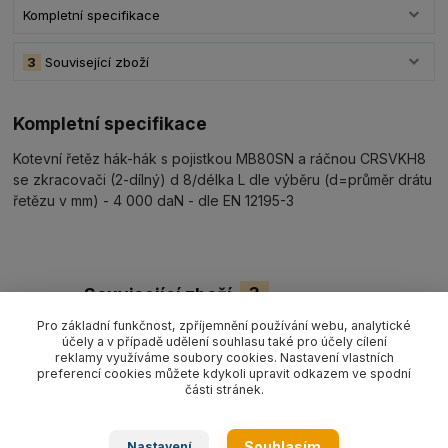
Kompletní specifikace
3
Související zboží
Kompletní specifikace
Kotevní řetěz hák-hák s pojistkou MB80SN a ráčnou CRSVKH8
se zkracovači (2-dílný) d 8/délka L dle výběru (d=průměr drátu
řetězu v mm) - 4 000 daN - dle EN 12195-3
Související zboží
3
Pro základní funkčnost, zpříjemnění používání webu, analytické
účely a v případě udělení souhlasu také pro účely cílení
reklamy využíváme soubory cookies. Nastavení vlastních
preferencí cookies můžete kdykoli upravit odkazem ve spodní
části stránek.
Souhlasím
Nastavení