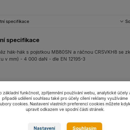
ní specifikace
So
ní specifikace
etěz hák-hák s pojistkou MB80SN a ráčnou CRSVKH8 se zkra
zu v mm) - 4 000 daN - dle EN 12195-3
ící zboží
3
o základní funkčnost, zpříjemnění používání webu, analytické účely 
případě udělení souhlasu také pro účely cílení reklamy využíváme
ubory cookies. Nastavení vlastních preferencí cookies můžete kdyk
upravit odkazem ve spodní části stránek.
Souhlasím
Nastavení