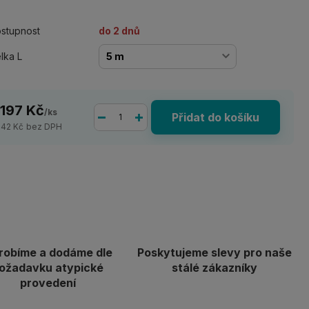
stupnost
do 2 dnů
lka L
 197 Kč
/
ks
Přidat do košíku
642 Kč
bez DPH
robíme a dodáme dle
Poskytujeme slevy pro naše
ožadavku atypické
stálé zákazníky
provedení