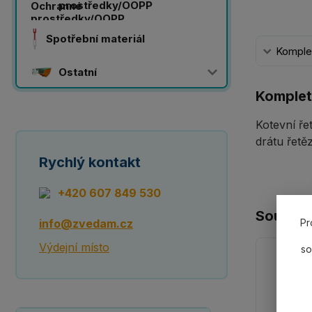
prostředky/OOPP
Spotřební materiál
Komplet
Ostatní
Komplet
Kotevní ř
drátu řetě
Rychlý kontakt
+420 607 849 530
Souvisej
info@zvedam.cz
Pr
Výdejní místo
so