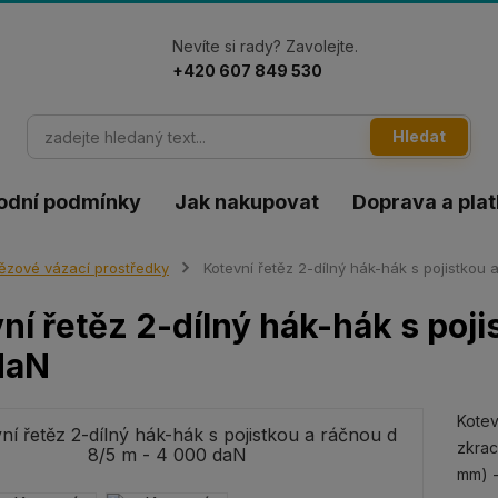
Nevíte si rady? Zavolejte.
+420 607 849 530
Hledat
odní podmínky
Jak nakupovat
Doprava a pla
ězové vázací prostředky
Kotevní řetěz 2-dílný hák-hák s pojistkou
ní řetěz 2-dílný hák-hák s poji
daN
Kotev
zkrac
mm) -