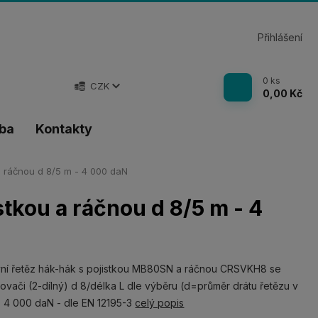
Přihlášení
0
ks
CZK
0,00 Kč
tba
Kontakty
 a ráčnou d 8/5 m - 4 000 daN
stkou a ráčnou d 8/5 m - 4
ní řetěz hák-hák s pojistkou MB80SN a ráčnou CRSVKH8 se
ovači (2-dílný) d 8/délka L dle výběru (d=průměr drátu řetězu v
 4 000 daN - dle EN 12195-3
celý popis