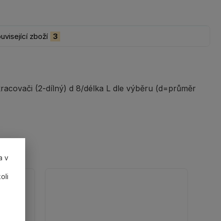
uvisející zboží
3
covači (2-dílný) d 8/délka L dle výběru (d=průměr
a v
oli