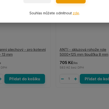
Souhlas můžete odmítnout
zde
.
anný plechový - pro kotevní
ANTI - skluzová rohože role
 - 13 mm
5000x125 mm tloušťka 8 mm
705 Kč
s
/
ks
 DPH
583 Kč
bez DPH
Přidat do košíku
Přidat do ko