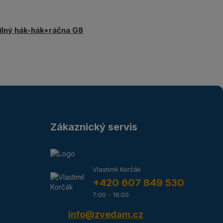
ílný hák-hák+ráčna G8
Zákaznický servis
Vlastimil Korčák
+420 607 849 530
7:00 - 16:00
info@zvedam.cz