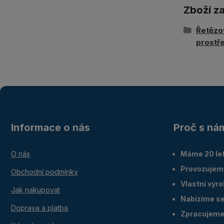
Zboží z
Řetězo
prostř
Informace o nás
Proč s ná
O nás
Máme 20 let
Provozujem
Obchodní podmínky
Vlastní výr
Jak nakupovat
Nabízíme ser
Doprava a platba
Zpracujeme 