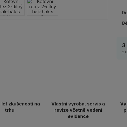
Do
Dé
3
2 
let zkušeností na
Vlastní výroba, servis a
Vy
trhu
revize včetně vedení
p
evidence