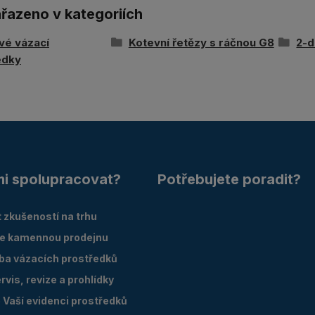
ařazeno v kategoriích
vé vázací
Kotevní řetězy s ráčnou G8
2-d
edky
mi spolupracovat?
Potřebujete poradit?
 zkušeností na trhu
e kamennou prodejnu
oba vázacích prostředků
vis, revize a prohlídky
Vaší evidenci prostředků