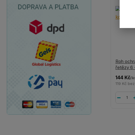
Roh ochr
řetězy 6
144 Kč
/
k
119 Kč
bez