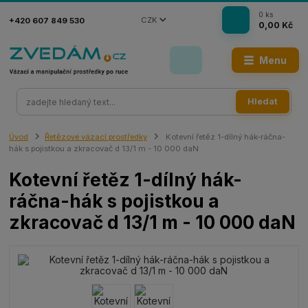
0
ks
CZK
+420 607 849 530
0,00 Kč
Menu
Hledat
Úvod
Řetězové vázací prostředky
Kotevní řetěz 1-dílný hák-ráčna-
hák s pojistkou a zkracovač d 13/1 m - 10 000 daN
Kotevní řetěz 1-dílný hák-
ráčna-hák s pojistkou a
zkracovač d 13/1 m - 10 000 daN