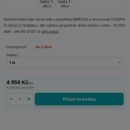
Kotevní řetěz hák-ráčna-hák s pojistkou MB82SN a zkracovač CX42FN
(1-dílný) d 13/délka L dle výběru (d=průměr drátu řetězu v mm) - 10 000
daN - dle EN 12195-3
celý popis
Dostupnost
do 2 dnů
Délka L
4 956 Kč
/
ks
4 096 Kč
bez DPH
Přidat do košíku