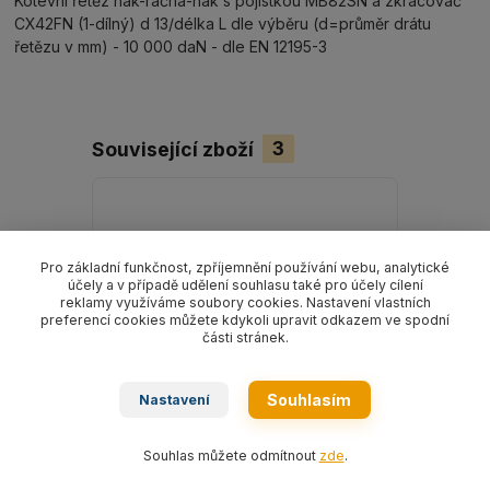
Kotevní řetěz hák-ráčna-hák s pojistkou MB82SN a zkracovač
CX42FN (1-dílný) d 13/délka L dle výběru (d=průměr drátu
řetězu v mm) - 10 000 daN - dle EN 12195-3
Související zboží
3
Pro základní funkčnost, zpříjemnění používání webu, analytické
účely a v případě udělení souhlasu také pro účely cílení
reklamy využíváme soubory cookies. Nastavení vlastních
preferencí cookies můžete kdykoli upravit odkazem ve spodní
části stránek.
Souhlasím
Nastavení
Souhlas můžete odmítnout
zde
.