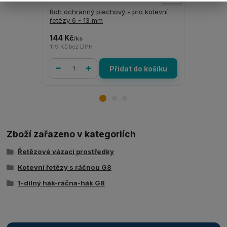
Roh ochranný plechový - pro kotevní
ANTI - skl
řetězy 6 - 13 mm
mm tloušť
144 Kč
705 Kč
/
ks
/
ks
119 Kč
bez DPH
583 Kč
bez 
Přidat do košíku
Zboží zařazeno v kategoriích
Řetězové vázací prostředky
Kotevní řetězy s ráčnou G8
1-dílný hák-ráčna-hák G8