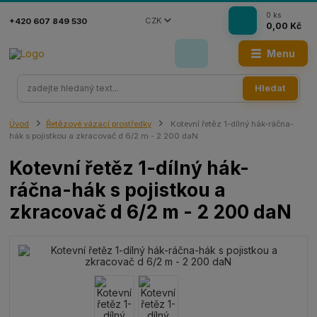
0
ks
CZK
+420 607 849 530
0,00 Kč
Menu
Hledat
Úvod
Řetězové vázací prostředky
Kotevní řetěz 1-dílný hák-ráčna-
hák s pojistkou a zkracovač d 6/2 m - 2 200 daN
Kotevní řetěz 1-dílný hák-
ráčna-hák s pojistkou a
zkracovač d 6/2 m - 2 200 daN