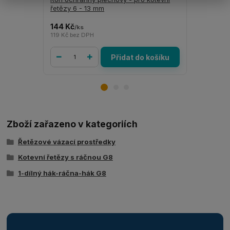
řetězy 6 - 13 mm
mm tloušť
144 Kč
705 Kč
/
ks
/
ks
119 Kč
bez DPH
583 Kč
bez 
Přidat do košíku
Zboží zařazeno v kategoriích
Řetězové vázací prostředky
Kotevní řetězy s ráčnou G8
1-dílný hák-ráčna-hák G8