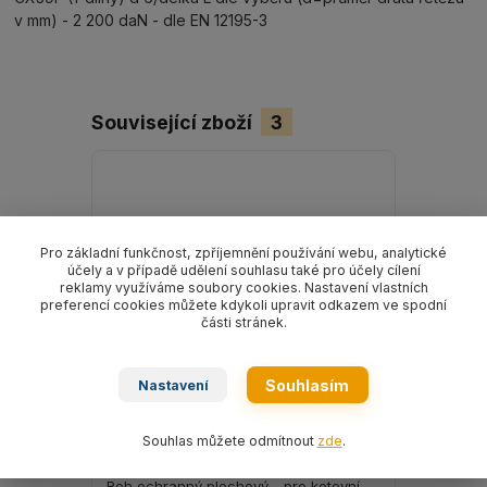
v mm) - 2 200 daN - dle EN 12195-3
Související zboží
3
Pro základní funkčnost, zpříjemnění používání webu, analytické
účely a v případě udělení souhlasu také pro účely cílení
reklamy využíváme soubory cookies. Nastavení vlastních
preferencí cookies můžete kdykoli upravit odkazem ve spodní
části stránek.
Souhlasím
Nastavení
Souhlas můžete odmítnout
zde
.
Roh ochranný plechový - pro kotevní
ANTI - skl