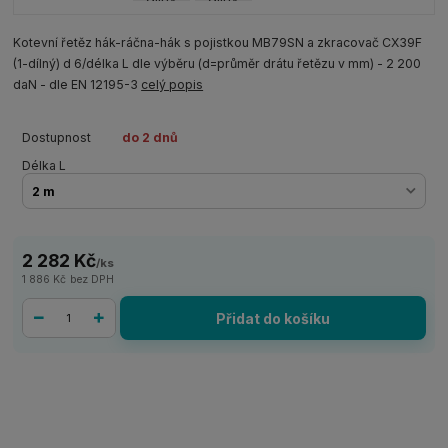
Kotevní řetěz hák-ráčna-hák s pojistkou MB79SN a zkracovač CX39F
(1-dílný) d 6/délka L dle výběru (d=průměr drátu řetězu v mm) - 2 200
daN - dle EN 12195-3
celý popis
Dostupnost
do 2 dnů
Délka L
2 282 Kč
/
ks
1 886 Kč
bez DPH
Přidat do košíku