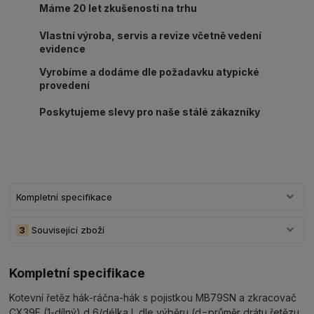
Máme 20 let zkušeností na trhu
Vlastní výroba, servis a revize včetně vedení
evidence
Vyrobíme a dodáme dle požadavku atypické
provedení
Poskytujeme slevy pro naše stálé zákazníky
Kompletní specifikace
3
Související zboží
Kompletní specifikace
Kotevní řetěz hák-ráčna-hák s pojistkou MB79SN a zkracovač
CX39F (1-dílný) d 6/délka L dle výběru (d=průměr drátu řetězu