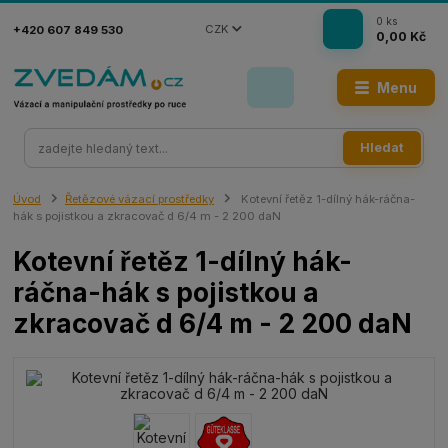
0
ks
CZK
+420 607 849 530
0,00 Kč
Menu
Hledat
Úvod
Řetězové vázací prostředky
Kotevní řetěz 1-dílný hák-ráčna-
hák s pojistkou a zkracovač d 6/4 m - 2 200 daN
Kotevní řetěz 1-dílný hák-
ráčna-hák s pojistkou a
zkracovač d 6/4 m - 2 200 daN