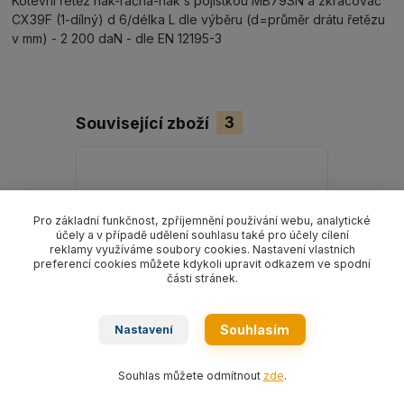
Kotevní řetěz hák-ráčna-hák s pojistkou MB79SN a zkracovač
CX39F (1-dílný) d 6/délka L dle výběru (d=průměr drátu řetězu
v mm) - 2 200 daN - dle EN 12195-3
Související zboží
3
Pro základní funkčnost, zpříjemnění používání webu, analytické
účely a v případě udělení souhlasu také pro účely cílení
reklamy využíváme soubory cookies. Nastavení vlastních
preferencí cookies můžete kdykoli upravit odkazem ve spodní
části stránek.
Souhlasím
Nastavení
Souhlas můžete odmítnout
zde
.