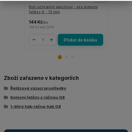
Roh ochranný plechový - pro kotevní
ANTI - skl
řetězy 6 - 13 mm
mm tloušť
144 Kč
705 Kč
/
ks
/
ks
119 Kč
bez DPH
583 Kč
bez 
Přidat do košíku
Zboží zařazeno v kategoriích
Řetězové vázací prostředky
Kotevní řetězy s ráčnou G8
1-dílný hák-ráčna-hák G8