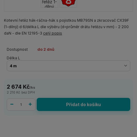
Kotevní řetěz hák-ráčna-hák s pojistkou MB79SN a zkracovač CX39F
(1-dílný) d 6/délka L dle výběru (d=průměr drátu řetězu v mm) - 2 200
daN - dle EN 12195-3
celý popis
Dostupnost
do 2 dnů
Délka L
2 674 Kč
/
ks
2 210 Kč
bez DPH
Přidat do košíku