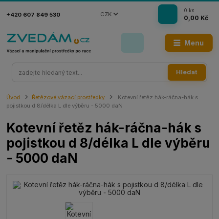
0
ks
CZK
+420 607 849 530
0,00 Kč
Menu
Hledat
Úvod
Řetězové vázací prostředky
Kotevní řetěz hák-ráčna-hák s
pojistkou d 8/délka L dle výběru - 5000 daN
Kotevní řetěz hák-ráčna-hák s
pojistkou d 8/délka L dle výběru
- 5000 daN