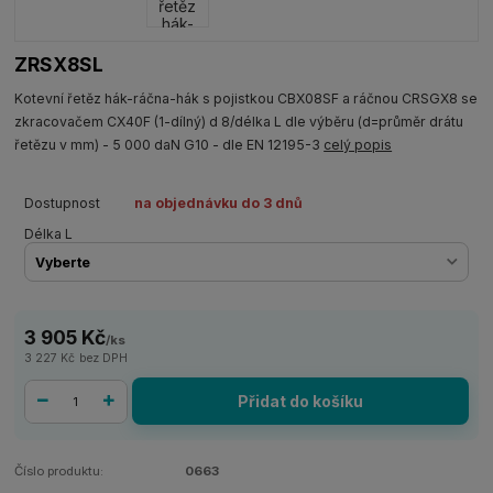
ZRSX8SL
Kotevní řetěz hák-ráčna-hák s pojistkou CBX08SF a ráčnou CRSGX8 se
zkracovačem CX40F (1-dílný) d 8/délka L dle výběru (d=průměr drátu
řetězu v mm) - 5 000 daN G10 - dle EN 12195-3
celý popis
Dostupnost
na objednávku do 3 dnů
Délka L
3 905 Kč
/
ks
3 227 Kč
bez DPH
Přidat do košíku
Číslo produktu:
0663