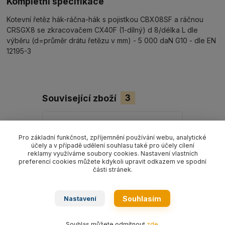
Kompletní specifikace
Kotevní řetěz hák-ráčna-hák s pojistkou CBX08SF a ráčnou
CRSGX8 se zkracovačem CX40F (1-dílný) d 8/délka L dle
výběru (d=průměr drátu řetězu v mm) - 5 000 daN G10 - dle EN
12195-3
Související zboží
3
Pro základní funkčnost, zpříjemnění používání webu, analytické
účely a v případě udělení souhlasu také pro účely cílení
reklamy využíváme soubory cookies. Nastavení vlastních
preferencí cookies můžete kdykoli upravit odkazem ve spodní
části stránek.
Souhlasím
Nastavení
Souhlas můžete odmítnout
zde
.