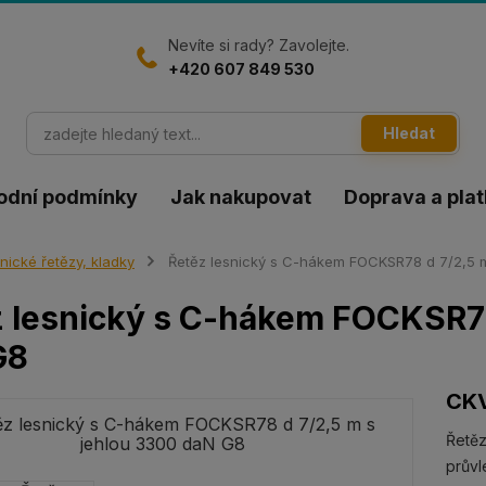
Nevíte si rady? Zavolejte.
+420 607 849 530
Hledat
odní podmínky
Jak nakupovat
Doprava a pla
nické řetězy, kladky
Řetěz lesnický s C-hákem FOCKSR78 d 7/2,5 m
 lesnický s C-hákem FOCKSR78
G8
CKV
Řetěz
průvl