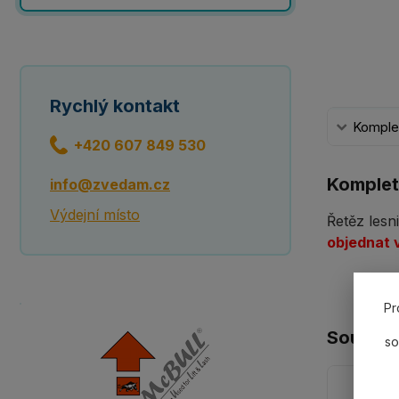
Rychlý kontakt
Komplet
+420 607 849 530
Komplet
info@zvedam.cz
Výdejní místo
Řetěz les
objednat 
Pr
Souvisej
so