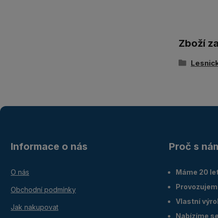
Zboží z
Lesnick
Informace o nás
Proč s ná
O nás
Máme 20 let
Provozujem
Obchodní podmínky
Vlastní výr
Jak nakupovat
Nabízíme ser