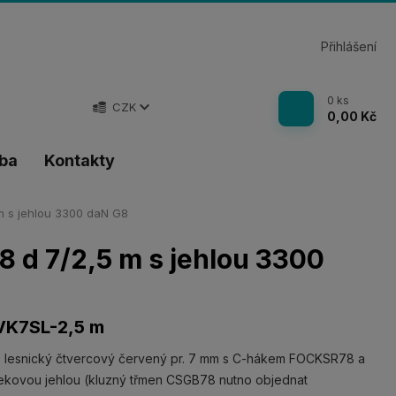
Přihlášení
0
ks
CZK
0,00 Kč
tba
Kontakty
 s jehlou 3300 daN G8
 d 7/2,5 m s jehlou 3300
K7SL-2,5 m
 lesnický čtvercový červený pr. 7 mm s C-hákem FOCKSR78 a
ekovou jehlou (kluzný třmen CSGB78 nutno objednat