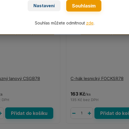
Souhlasím
Nastavení
Souhlas můžete odmítnout
zde
.
uzný lanový CSGB78
C-hák lesnický FOCKSR78
163 Kč
ks
/
ks
z DPH
135 Kč
bez DPH
Přidat do košíku
Přidat do ko