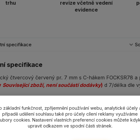
trhu
revize včetně vedení
p
evidence
ní specifikace
So
ní specifikace
nický čtvercový červený pr. 7 mm s C-hákem FOCKSR78 a 
v
Související zboží, není součástí dodávky
)
d 7/délka dle 
o základní funkčnost, zpříjemnění používání webu, analytické účely 
případě udělení souhlasu také pro účely cílení reklamy využíváme
ící zboží
3
ubory cookies. Nastavení vlastních preferencí cookies můžete kdyk
upravit odkazem ve spodní části stránek.