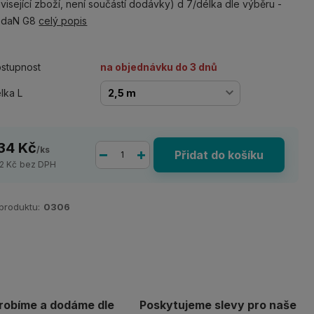
visející zboží, není součástí dodávky) d 7/délka dle výběru -
 daN G8
celý popis
stupnost
na objednávku do 3 dnů
lka L
34 Kč
/
ks
Přidat do košíku
2 Kč
bez DPH
 produktu:
0306
robíme a dodáme dle
Poskytujeme slevy pro naše