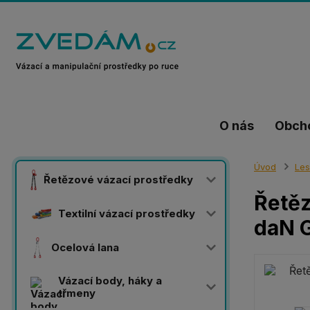
O nás
Obch
Úvod
Les
Řetězové vázací prostředky
Řetěz
Textilní vázací prostředky
daN 
Ocelová lana
Vázací body, háky a
třmeny