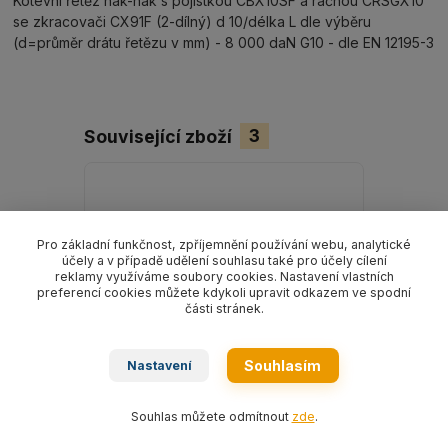
Kotevní řetěz hák-hák s pojistkou CBX10SF a ráčnou CRSGX10
se zkracovači CX91F (2-dílný) d 10/délka L dle výběru
(d=průměr drátu řetězu v mm) - 8 000 daN G10 - dle EN 12195-3
Související zboží
3
Pro základní funkčnost, zpříjemnění používání webu, analytické
účely a v případě udělení souhlasu také pro účely cílení
reklamy využíváme soubory cookies. Nastavení vlastních
preferencí cookies můžete kdykoli upravit odkazem ve spodní
části stránek.
Souhlasím
Nastavení
Souhlas můžete odmítnout
zde
.