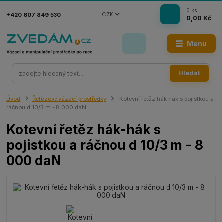
0
ks
CZK
+420 607 849 530
0,00 Kč
Menu
Hledat
Úvod
Řetězové vázací prostředky
Kotevní řetěz hák-hák s pojistkou a
ráčnou d 10/3 m - 8 000 daN
Kotevní řetěz hák-hák s
pojistkou a ráčnou d 10/3 m - 8
000 daN