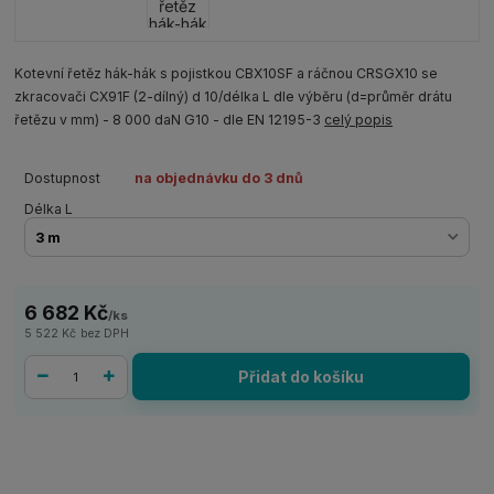
Kotevní řetěz hák-hák s pojistkou CBX10SF a ráčnou CRSGX10 se
zkracovači CX91F (2-dílný) d 10/délka L dle výběru (d=průměr drátu
řetězu v mm) - 8 000 daN G10 - dle EN 12195-3
celý popis
Dostupnost
na objednávku do 3 dnů
Délka L
6 682 Kč
/
ks
5 522 Kč
bez DPH
Přidat do košíku