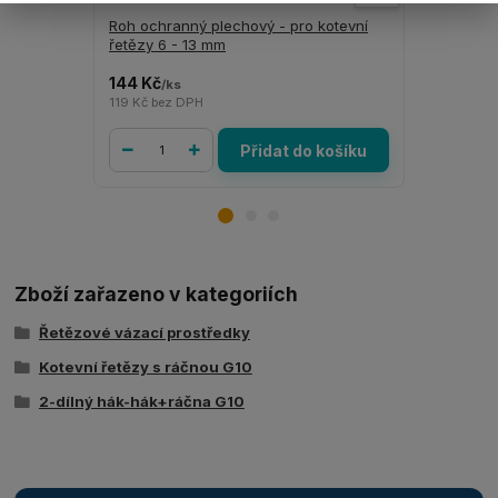
Roh ochranný plechový - pro kotevní
Pojistka h
řetězy 6 - 13 mm
CBX10SF)
144 Kč
255 Kč
/
ks
/
ks
119 Kč
bez DPH
211 Kč
bez 
Přidat do košíku
Zboží zařazeno v kategoriích
Řetězové vázací prostředky
Kotevní řetězy s ráčnou G10
2-dílný hák-hák+ráčna G10