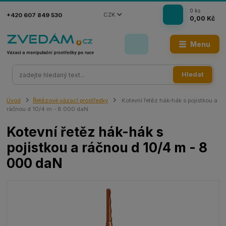
0
ks
CZK
+420 607 849 530
0,00 Kč
Menu
Hledat
Úvod
Řetězové vázací prostředky
Kotevní řetěz hák-hák s pojistkou a
ráčnou d 10/4 m - 8 000 daN
Kotevní řetěz hák-hák s
pojistkou a ráčnou d 10/4 m - 8
000 daN