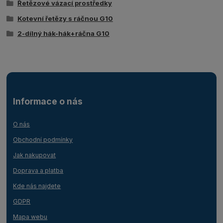
Řetězové vázací prostředky
Kotevní řetězy s ráčnou G10
2-dílný hák-hák+ráčna G10
Informace o nás
O nás
Obchodní podmínky
Jak nakupovat
Doprava a platba
Kde nás najdete
GDPR
Mapa webu