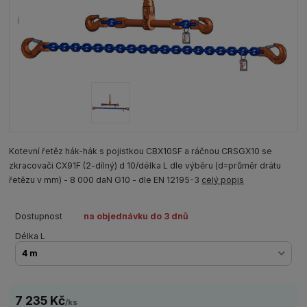
Kotevní řetěz hák-hák s pojistkou CBX10SF a ráčnou CRSGX10 se
zkracovači CX91F (2-dílný) d 10/délka L dle výběru (d=průměr drátu
řetězu v mm) - 8 000 daN G10 - dle EN 12195-3
celý popis
Dostupnost
na objednávku do 3 dnů
Délka L
7 235 Kč
/
ks